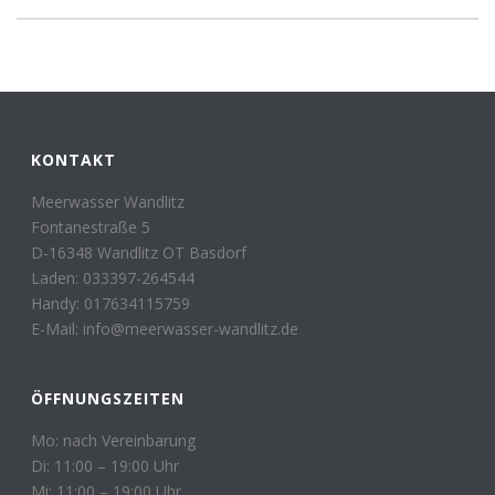
KONTAKT
Meerwasser Wandlitz
Fontanestraße 5
D-16348 Wandlitz OT Basdorf
Laden: 033397-264544
Handy: 017634115759
E-Mail: info@meerwasser-wandlitz.de
ÖFFNUNGSZEITEN
Mo: nach Vereinbarung
Di: 11:00 – 19:00 Uhr
Mi: 11:00 – 19:00 Uhr