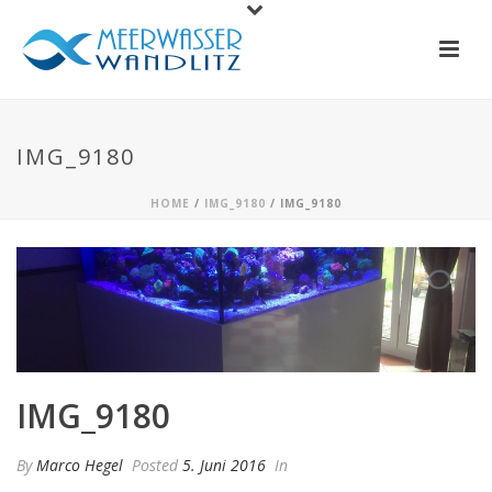
IMG_9180
HOME
/
IMG_9180
/ IMG_9180
IMG_9180
By
Marco Hegel
Posted
5. Juni 2016
In