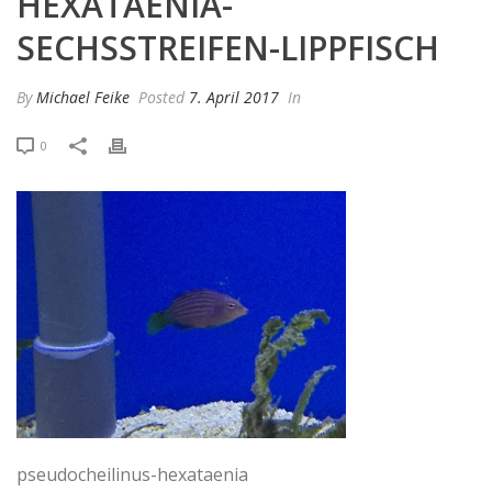
HEXATAENIA-
SECHSSTREIFEN-LIPPFISCH
By
Michael Feike
Posted
7. April 2017
In
0
pseudocheilinus-hexataenia