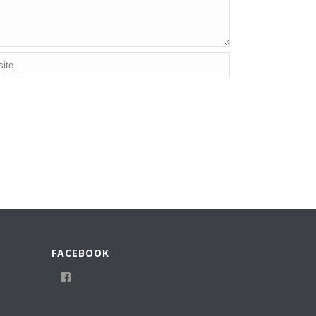
FACEBOOK
Profil
von
meerwasserwandlitz.marcohegel
auf