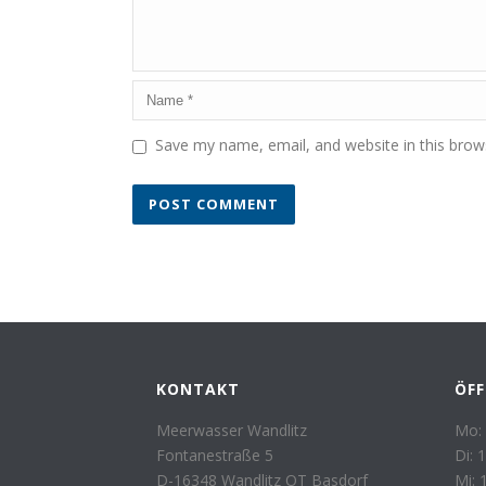
Save my name, email, and website in this brow
KONTAKT
ÖF
Meerwasser Wandlitz
Mo: 
Fontanestraße 5
Di: 
D-16348 Wandlitz OT Basdorf
Mi: 