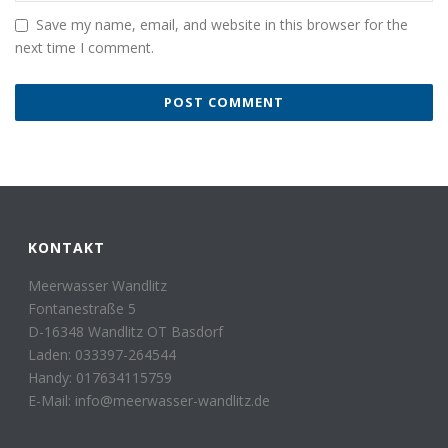
Save my name, email, and website in this browser for the
next time I comment.
KONTAKT
Meerwasser Wandlitz
Fontanestraße 5
D-16348 Wandlitz OT Basdorf
Laden: 033397-264544
Handy: 017634115759
E-Mail: info@meerwasser-wandlitz.de